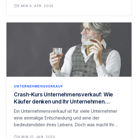
professionell managen – und dadurch den Weg für
5
MIN
·
4. APR. 2025
einen erfolgreichen Exit ebnen.
UNTERNEHMENSVERKAUF
Crash-Kurs Unternehmensverkauf: Wie
Käufer denken und Ihr Unternehmen
bewerten
Ein Unternehmensverkauf ist für viele Unternehmer
eine einmalige Entscheidung und eine der
bedeutendsten ihres Lebens. Doch was macht Ihr
Unternehmen wirklich attraktiv für Käufer? Wie
4
MIN
·
31. JAN. 2025