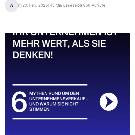
A
20. Feb. 2025
5
Min Lesezeit
850
Aufrufe