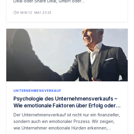
Deal oder Share Deal, GmbH oder
Einzelunternehmen: Die steuerlichen Folgen
5
MIN
·
12. MAI 2025
unterscheiden sich stark. In unserem umfassenden
Leitfaden zeigen wir, welche Steuerarten auf Sie
zukommen, welche Gestaltungs
UNTERNEHMENSVERKAUF
Psychologie des Unternehmensverkaufs –
Wie emotionale Faktoren über Erfolg oder
Scheitern entscheiden können
Der Unternehmensverkauf ist nicht nur ein finanzieller,
sondern auch ein emotionaler Prozess. Wir zeigen,
wie Unternehmer emotionale Hürden erkennen,